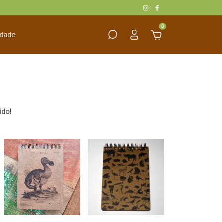
0
idade
ido!