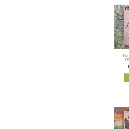
Cad
E
GÉNÉRA