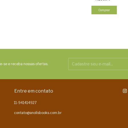
Comprar
e-se e receba nossas ofertas.
Entre em contato
11-941414927
contato@anolisbooks.com.br