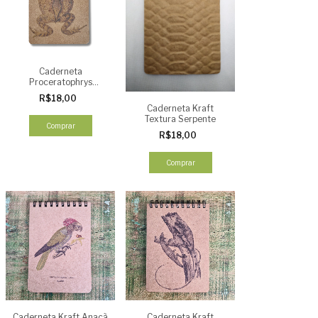
Caderneta
Proceratophrys
Miranda Ribeiro 1926
R$18,00
Caderneta Kraft
Textura Serpente
Comprar
R$18,00
Comprar
Caderneta Kraft Anacã
Caderneta Kraft