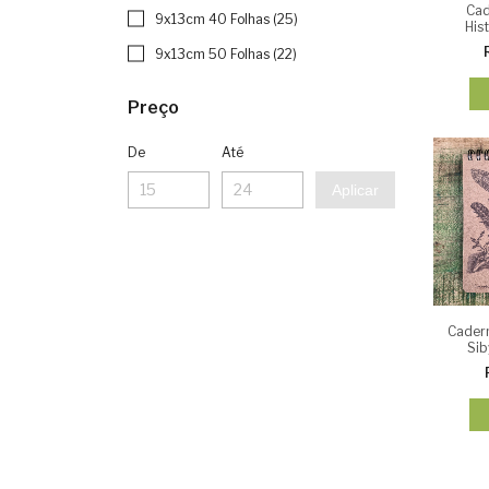
Cad
9x13cm 40 Folhas (25)
Hist
pa
9x13cm 50 Folhas (22)
Preço
De
Até
Aplicar
Cadern
Sib