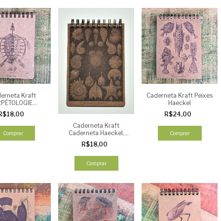
erneta Kraft
Caderneta Kraft Peixes
RPÉTOLOGIE
Haeckel
LE - Esqueleto
R$18,00
R$24,00
Quelônio
Caderneta Kraft
Caderneta Haeckel,
Comprar
Comprar
1898 "Thalamophora"
R$18,00
Comprar