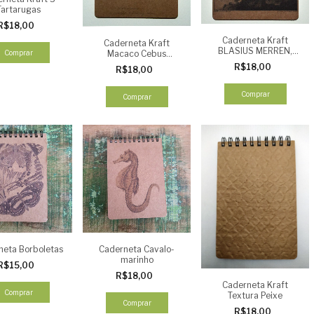
Tartarugas
R$18,00
Caderneta Kraft
Caderneta Kraft
BLASIUS MERREN,
Macaco Cebus
Comprar
1790 Boa
macrocephalus 1823
R$18,00
R$18,00
SPIX
Comprar
Comprar
neta Borboletas
Caderneta Cavalo-
marinho
R$15,00
R$18,00
Caderneta Kraft
Comprar
Textura Peixe
Comprar
R$18,00