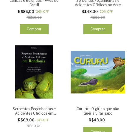
Lendas e Relendas - Aves do
Serpentes Peçonhentas e
Brasil
Acidentes Ofídicos no Acre
R$86,00
R$48,00
-
26
%
OFF
-
20
%
OFF
R$116,00
R$60,00
Serpentes Peçonhentas e
Cururu - O girino que não
Acidentes Ofídicos em
queria virar sapo
Rondônia
R$69,00
R$48,00
-
14
%
OFF
R$80,00