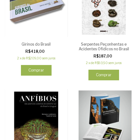
Girinos do Brasil
Serpentes Peçonhentas e
Acidentes Ofídicos no Brasil
R$418,00
R$187,00
2
x
de
R$209,00
sem juros
2
x
de
R$93,50
sem juros