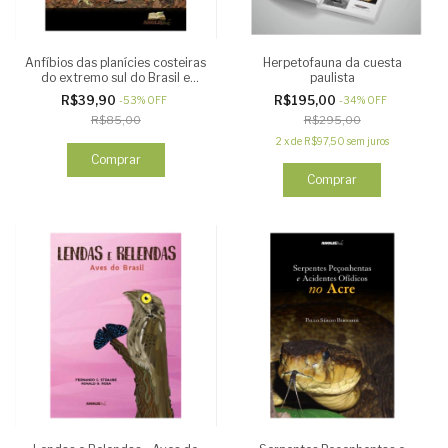
Anfíbios das planícies costeiras
Herpetofauna da cuesta
do extremo sul do Brasil e
paulista
Uruguai
R$39,90
R$195,00
-
53
%
OFF
-
34
%
OFF
R$85,00
R$295,00
2
x
de
R$97,50
sem juros