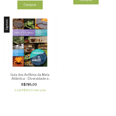
Esgotado
Guia dos Anfíbios da Mata
Atlântica - Diversidade e
Biologia
R$785,00
2
x
de
R$392,50
sem juros